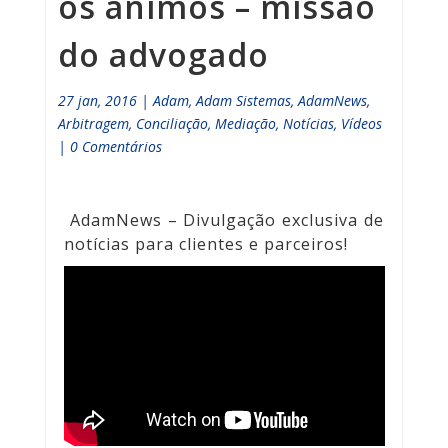
os ânimos – missão
do advogado
27 jan, 2016
|
Adam
,
Adam Sistemas
,
AdamNews
,
Arbitragem
,
Conciliação
,
Mediação
,
Notícias
,
Vídeos
|
0 Comentários
AdamNews
– Divulgação exclusiva de
notícias para clientes e parceiros!