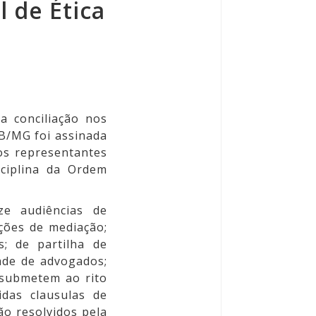
 de Ética
a conciliação nos
AB/MG foi assinada
os representantes
sciplina da Ordem
ze audiências de
ações de mediação;
; de partilha de
ade de advogados;
submetem ao rito
das clausulas de
ão resolvidos pela