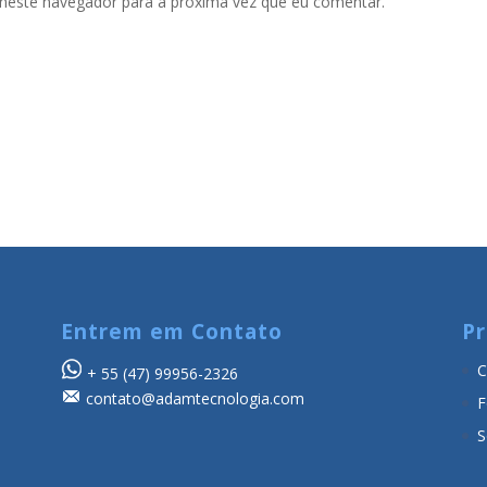
neste navegador para a próxima vez que eu comentar.
Entrem em Contato
Pr
C
+ 55
(47) 99956-2326
contato@adamtecnologia.com
F
S