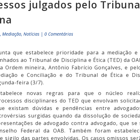
ssos julgados pelo Tribunal
ina
s
,
Mediação
,
Notícias
|
0 Comentários
unta que estabelece prioridade para a mediação e 
hados ao Tribunal de Disciplina e Ética (TED) da O
da Ordem mineira, Antônio Fabrício Gonçalves, e pel
iação e Conciliação e do Tribunal de Ética e Di
unda-feira (3/7).
abelece novas regras para que o núcleo reali
rocessos disciplinares do TED que envolvam solicit
e existam dúvidas e pendências entre advogados
trovérsias surgidas quando da dissolução de socied
resentações de advogado contra advogado, que se 
onselho Federal da OAB. Também foram estabeleci
 e sigilo das partes envolvidas. Os casos omissos ser