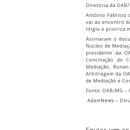
Diretoria da OAB
Antônio Fabrício
vai ao encontro d
litígio e prioriza
Assinaram o docu
Núcleo de Mediaçã
presidente da O
Conciliação do 
Mediação, Ronan 
Arbitragem da OA
de Mediação e Con
Fonte: OAB/MG – 
AdamNews
– Divu
Enviar um c