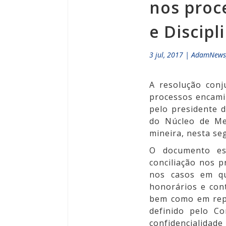
nos proce
e Discipl
3 jul, 2017
|
AdamNew
A resolução conj
processos encamin
pelo presidente 
do Núcleo de Med
mineira, nesta seg
O documento est
conciliação nos p
nos casos em qu
honorários e con
bem como em rep
definido pelo C
confidencialidade