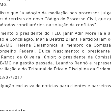
/MG.
 disse que “a adoção da mediação nos processos jul
as diretrizes do novo Código de Processo Civil, que q
 métodos conciliatórios na solução de conflitos”.
mento o presidente do TED, Janir Adir Moreira e 
o e Conciliação, Maria Beatriz Brant. Participaram d
AB/MG, Helena Delamonica; a membro da Comiss
Conselho Federal, Dulce Nascimento; o president
Ramos de Oliveira Júnior; o presidente da Comis
B/MG na gestão passada, Leandro Rennó e represe
ciliação e do Tribunal de Ética e Disciplina da Ordem
03/07/2017
lgação exclusiva de notícias para clientes e parceiros
omentário