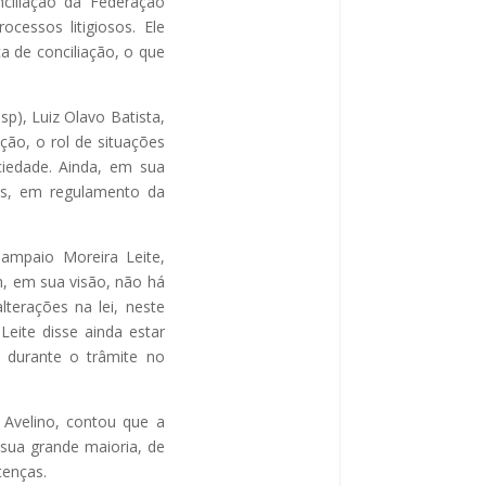
ciliação da Federação
cessos litigiosos. Ele
a de conciliação, o que
p), Luiz Olavo Batista,
ão, o rol de situações
ciedade. Ainda, em sua
as, em regulamento da
ampaio Moreira Leite,
, em sua visão, não há
terações na lei, neste
eite disse ainda estar
 durante o trâmite no
 Avelino, contou que a
 sua grande maioria, de
tenças.