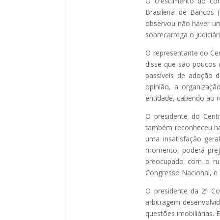
O crescimento do con
Brasileira de Bancos 
observou não haver uma
sobrecarrega o Judiciári
O representante do Cen
disse que são poucos 
passíveis de adoção d
opinião, a organizaç
entidade, cabendo ao r
O presidente do Cent
também reconheceu hav
uma insatisfação gera
momento, poderá preju
preocupado com o rum
Congresso Nacional, e 
O presidente da 2ª Co
arbitragem desenvolvid
questões imobiliárias. 