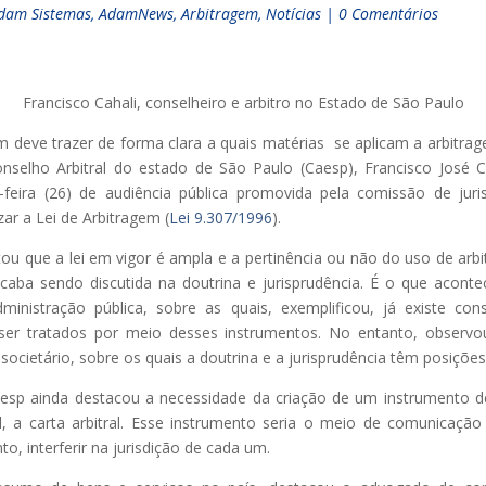
dam Sistemas
,
AdamNews
,
Arbitragem
,
Notícias
|
0 Comentários
Francisco Cahali, conselheiro e arbitro no Estado de São Paulo
em deve trazer de forma clara a quais matérias se aplicam a arbitra
nselho Arbitral do estado de São Paulo (Caesp), Francisco José Cah
feira (26) de audiência pública promovida pela comissão de jur
zar a Lei de Arbitragem (
Lei 9.307/1996
).
ltou que a lei em vigor é ampla e a pertinência ou não do uso de a
aba sendo discutida na doutrina e jurisprudência. É o que acont
nistração pública, sobre as quais, exemplificou, já existe co
er tratados por meio desses instrumentos. No entanto, observ
 societário, sobre os quais a doutrina e a jurisprudência têm posições
esp ainda destacou a necessidade da criação de um instrumento 
al, a carta arbitral. Esse instrumento seria o meio de comunicação 
to, interferir na jurisdição de cada um.