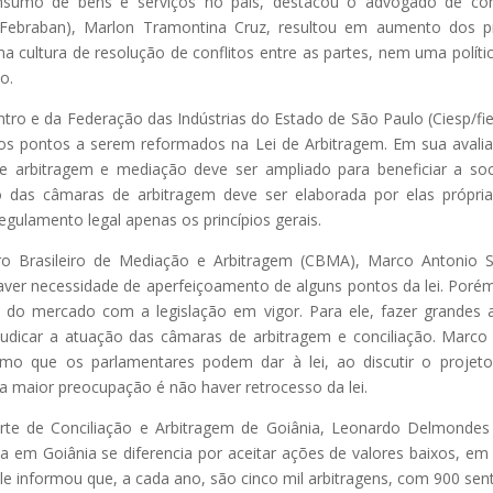
sumo de bens e serviços no país, destacou o advogado de con
(Febraban), Marlon Tramontina Cruz, resultou em aumento dos pro
 cultura de resolução de conflitos entre as partes, nem uma polític
o.
tro e da Federação das Indústrias do Estado de São Paulo (Ciesp/fies
os pontos a serem reformados na Lei de Arbitragem. Em sua avaliaç
e arbitragem e mediação deve ser ampliado para beneficiar a so
ão das câmaras de arbitragem deve ser elaborada por elas própri
egulamento legal apenas os princípios gerais.
ro Brasileiro de Mediação e Arbitragem (CBMA), Marco Antonio S
er necessidade de aperfeiçoamento de alguns pontos da lei. Porém
l do mercado com a legislação em vigor. Para ele, fazer grandes al
dicar a atuação das câmaras de arbitragem e conciliação. Marco L
o que os parlamentares podem dar à lei, ao discutir o projeto
a maior preocupação é não haver retrocesso da lei.
rte de Conciliação e Arbitragem de Goiânia, Leonardo Delmondes
a em Goiânia se diferencia por aceitar ações de valores baixos, em
Ele informou que, a cada ano, são cinco mil arbitragens, com 900 sen