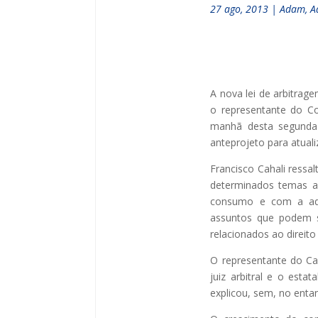
27 ago, 2013
|
Adam
,
A
A nova lei de arbitrag
o representante do Co
manhã desta segunda-
anteprojeto para atuali
Francisco Cahali ressa
determinados temas ac
consumo e com a admi
assuntos que podem s
relacionados ao direito
O representante do Ca
juiz arbitral e o estat
explicou, sem, no entan