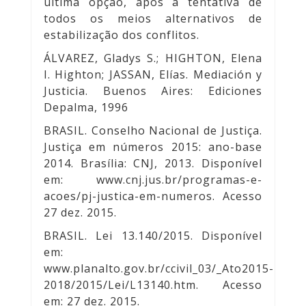
última opção, após a tentativa de
todos os meios alternativos de
estabilização dos conflitos.
ÁLVAREZ, Gladys S.; HIGHTON, Elena
I. Highton; JASSAN, Elías. Mediación y
Justicia. Buenos Aires: Ediciones
Depalma, 1996
BRASIL. Conselho Nacional de Justiça.
Justiça em números 2015: ano-base
2014. Brasília: CNJ, 2013. Disponível
em:
www.cnj.jus.br/programas-e-
acoes/pj-justica-em-numeros
. Acesso
27 dez. 2015.
BRASIL. Lei 13.140/2015. Disponível
em:
www.planalto.gov.br/ccivil_03/_Ato2015-
2018/2015/Lei/L13140.htm
. Acesso
em: 27 dez. 2015.