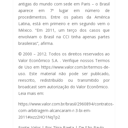
antigas do mundo com sede em Paris – o Brasil
aparece em 7º lugar em número de
procedimentos. Entre os países da América
Latina, está em primeiro e em segundo vem o
México. “Em 2011, um terço dos casos que
envolviam o Brasil na CCI tinha apenas partes
brasileiras”, afirma.
© 2000 – 2012. Todos os direitos reservados ao
Valor Econômico S.A. . Verifique nossos Termos
de Uso em https://www.valor.com.br/termos-de-
uso. Este material não pode ser publicado,
reescrito, redistribuído ou transmitido por
broadcast sem autorização do Valor Econômico.
Leia mais em:
https://www.valor.com.br/brasil/2960894/contratos-
com-arbitragem-alcancaram-r-3-bi-em-
2011#ixzz2HO1NqTp2
Fonte: Valor | Por Zínia Baeta | De São Paulo