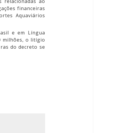
s relacionadas ao
gações financeiras
ortes Aquaviários
asil e em Língua
milhões, o litígio
gras do decreto se