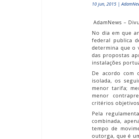
10 jun, 2015
|
AdamNe
AdamNews
– Divu
No dia em que an
federal publica 
determina que o 
das propostas ap
instalações portu
De acordo com o
isolada, os segu
menor tarifa; me
menor contrapre
critérios objetiv
Pela regulamenta
combinada, apen
tempo de movime
outorga, que é um