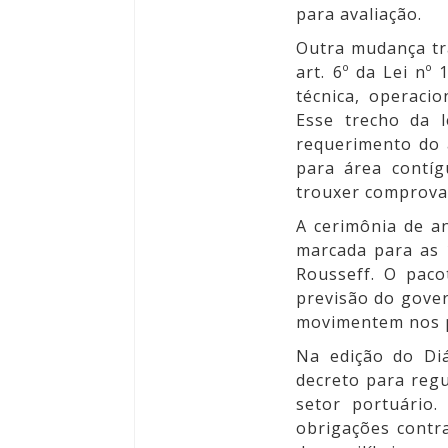
para avaliação.
Outra mudança tra
art. 6º da Lei nº
técnica, operaci
Esse trecho da 
requerimento do 
para área contí
trouxer comprova
A cerimônia de a
marcada para as 
Rousseff. O paco
previsão do gover
movimentem nos p
Na edição do Diá
decreto
para regul
setor portuário.
obrigações contr