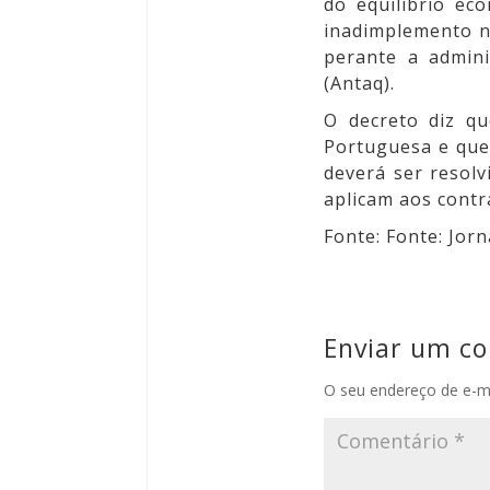
do equilíbrio ec
inadimplemento no
perante a admini
(Antaq).
O
decreto
diz qu
Portuguesa e que,
deverá ser resolv
aplicam aos contr
Fonte: Fonte: Jor
Enviar um c
O seu endereço de e-ma