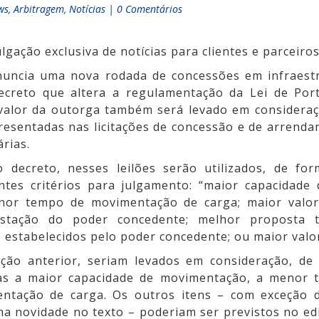
ws
,
Arbitragem
,
Notícias
|
0 Comentários
lgação exclusiva de notícias para clientes e parceiros
uncia uma nova rodada de concessões em infraest
decreto que altera a regulamentação da Lei de Por
valor da outorga também será levado em considera
resentadas nas licitações de concessão e de arrenda
árias.
 decreto, nesses leilões serão utilizados, de fo
intes critérios para julgamento: “maior capacidade
nor tempo de movimentação de carga; maior valor
stação do poder concedente; melhor proposta t
os estabelecidos pelo poder concedente; ou maior valo
ção anterior, seriam levados em consideração, de
as a maior capacidade de movimentação, a menor t
ntação de carga. Os outros itens – com exceção d
a novidade no texto – poderiam ser previstos no edi