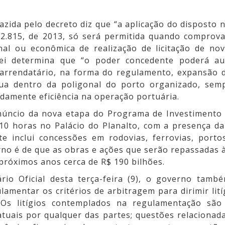
zida pelo decreto diz que “a aplicação do disposto 
 12.815, de 2013, só será permitida quando comprova
onal ou econômica de realização de licitação de no
lei determina que “o poder concedente poderá aut
arrendatário, na forma do regulamento, expansão 
gua dentro da poligonal do porto organizado, sem
damente eficiência na operação portuária.
núncio da nova etapa do Programa de Investimento 
10 horas no Palácio do Planalto, com a presença da
te inclui concessões em rodovias, ferrovias, porto
no é de que as obras e ações que serão repassadas à 
róximos anos cerca de R$ 190 bilhões.
rio Oficial desta terça-feira (9), o governo tamb
amentar os critérios de arbitragem para dirimir lit
 Os litígios contemplados na regulamentação são
atuais por qualquer das partes; questões relacionad