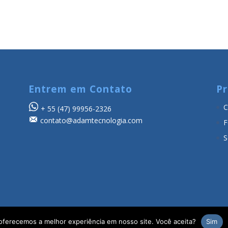
Entrem em Contato
Pr
C
+ 55
(47) 99956-2326
contato@adamtecnologia.com
F
S
oferecemos a melhor experiência em nosso site. Você aceita?
Sim
dos.