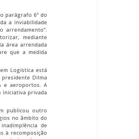
no parágrafo 6º do
da a inviabilidade
vo arrendamento”.
orizar, mediante
da área arrendada
pre que a medida
em Logística está
 presidente Dilma
s e aeroportos. A
iniciativa privada
ém publicou outro
ígios no âmbito do
 inadimplência de
as à recomposição