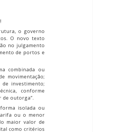
!
rutura, o governo
tos. O novo texto
ção no julgamento
mento de portos e
rma combinada ou
 de movimentação;
 de investimento;
écnica, conforme
r de outorga”.
 forma isolada ou
arifa ou o menor
o maior valor de
tal como critérios